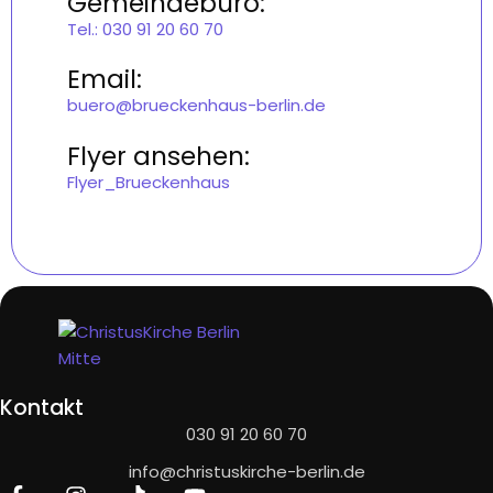
Gemeindebüro:
Tel.: 030 91 20 60 70
Email:
buero@brueckenhaus-berlin.de
Flyer ansehen:
Flyer_Brueckenhaus
Kontakt
030 91 20 60 70
info@christuskirche-berlin.de